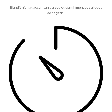
Blandit nibh at accumsan a a sed et diam himenaeos aliquet
ad sagittis.