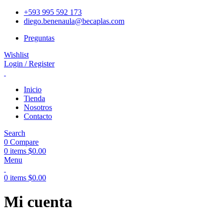
+593 995 592 173
diego.benenaula@becaplas.com
Preguntas
Wishlist
Login / Register
Inicio
Tienda
Nosotros
Contacto
Search
0
Compare
0
items
$
0.00
Menu
0
items
$
0.00
Mi cuenta