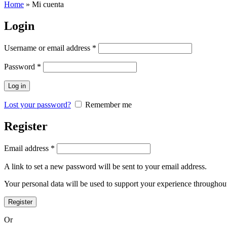
Home
»
Mi cuenta
Login
Username or email address
*
Password
*
Log in
Lost your password?
Remember me
Register
Email address
*
A link to set a new password will be sent to your email address.
Your personal data will be used to support your experience throughout
Register
Or